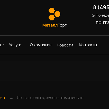
8 (49
Понеде
почт
г
Услуги
О компании
Контакты
Новости
окат
Лента, фольга, рулон алюминиевые
→