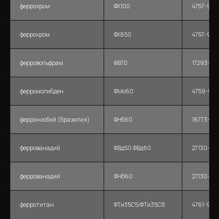
феррохром
ФХ100
4757-91
феррохром
ФХ850
4757-91
ферровольфрам
ФВ70
17293-93
ферромолибден
ФМо60
4759-91
феррониобий (Бразилия)
ФНб60
16773-20
феррованадий
ФВд50,ФВд80
27130-94
феррованадий
ФНб60
27130-94
ферротитан
ФТи35С5/ФТи35С8
4761-91