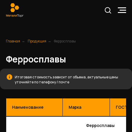
Главная
Продукция
Ферросплавы
→
→
Ферросплавы
Итоговая стоимость зависит от объема, актуальные цены
уточняйте по телефону / почте
Наименование
Марка
ГОСТ
Ферросплавы