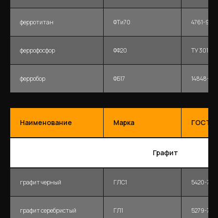
ферротитан
ФТи70
4761-9
феррофосфор
ФФ20
ТУ 301-0
ферробор
ФБ17
14848-91
Наименование
Марка
ГОСТ
Графит
графит черный
ГЛС1
5420-74
графит серебристый
ГЛ1
5279-74