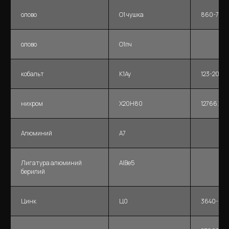
олово
О1 чушка
860-75
олово
О1пч
кобальт
К1Ау
123-2008
нихром
Х20Н80
12766.1-9
Алюминий
А7
Лигатура алюминий
AlBe5
берилий
Цинк
Ц0
3640-94