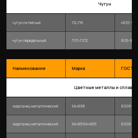
Чугун
чугун литейный
Л2-Л6
4832-95
чугун передельный
ПЛ1-ПЛ2
805-95
Наименование
Марка
ГОСТ
Цветные металлы и сплавы
марганец металлический
Мн998
6008-90
марганец металлический
Мн95/Мн965
6008-90