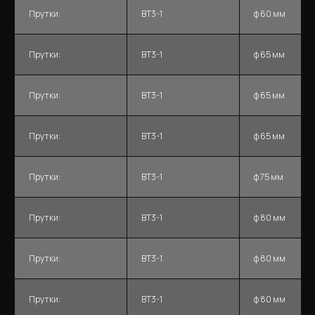
Прутки:
ВТ3-1
ф 60 мм
Прутки:
ВТ3-1
ф 65 мм
Прутки:
ВТ3-1
ф 65 мм
Прутки:
ВТ3-1
ф 65 мм
Прутки:
ВТ3-1
ф 75 мм
Прутки:
ВТ3-1
ф 80 мм
Прутки:
ВТ3-1
ф 80 мм
Прутки:
ВТ3-1
ф 80 мм