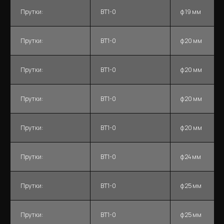
Прутки:
ВТ1-0
ф 19 мм
Прутки:
ВТ1-0
ф 20 мм
Прутки:
ВТ1-0
ф 20 мм
Прутки:
ВТ1-0
ф 20 мм
Прутки:
ВТ1-0
ф 20 мм
Прутки:
ВТ1-0
ф 24 мм
Прутки:
ВТ1-0
ф 25 мм
Прутки:
ВТ1-0
ф 25 мм