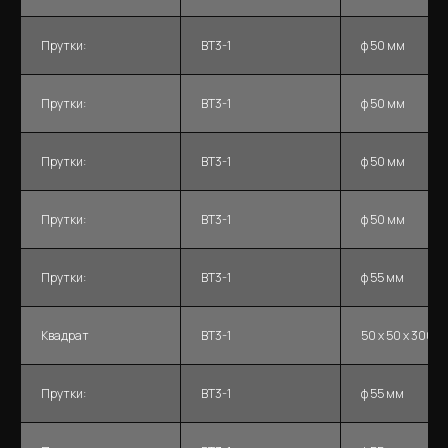
Прутки:
ВТ3-1
ф 50 мм
Прутки:
ВТ3-1
ф 50 мм
Прутки:
ВТ3-1
ф 50 мм
Прутки:
ВТ3-1
ф 50 мм
Прутки:
ВТ3-1
ф 55 мм
Квадрат
ВТ3-1
50 х 50 х 300
Прутки:
ВТ3-1
ф 55 мм