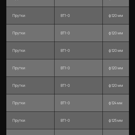
Прутки:
ВТ1-0
ф 120 мм
Прутки:
ВТ1-0
ф 120 мм
Прутки:
ВТ1-0
ф 120 мм
Прутки:
ВТ1-0
ф 120 мм
Прутки:
ВТ1-0
ф 120 мм
Прутки:
ВТ1-0
ф 124 мм
Прутки:
ВТ1-0
ф 125 мм