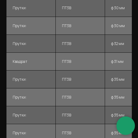
Прутки:
ПТ3В
ф 30 мм
Прутки:
ПТ3В
ф 30 мм
Прутки:
ПТ3В
ф 32 мм
Квадрат
ПТ3В
ф 31 мм
Прутки:
ПТ3В
ф 35 мм
Прутки:
ПТ3В
ф 35 мм
Прутки:
ПТ3В
ф 35 мм
Прутки:
ПТ3В
ф 35 мм