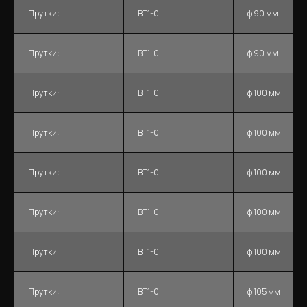
Прутки:
ВТ1-0
ф 90 мм
Прутки:
ВТ1-0
ф 90 мм
Прутки:
ВТ1-0
ф 100 мм
Прутки:
ВТ1-0
ф 100 мм
Прутки:
ВТ1-0
ф 100 мм
Прутки:
ВТ1-0
ф 100 мм
Прутки:
ВТ1-0
ф 100 мм
Прутки:
ВТ1-0
ф 105 мм