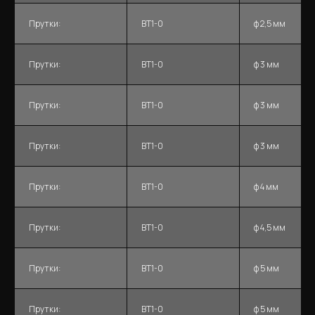
Прутки:
ВТ1-0
ф 2,5 мм
Прутки:
ВТ1-0
ф 3 мм
Прутки:
ВТ1-0
ф 3 мм
Прутки:
ВТ1-0
ф 3 мм
Прутки:
ВТ1-0
ф 4 мм
Прутки:
ВТ1-0
ф 4,5 мм
Прутки:
ВТ1-0
ф 5 мм
Прутки:
ВТ1-0
ф 5 мм