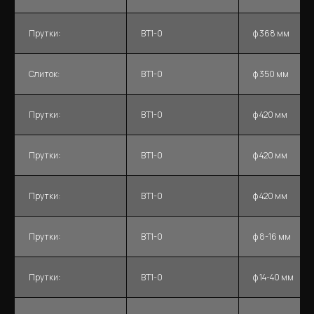
Прутки:
ВТ1-0
ф 368 мм
Слиток:
ВТ1-0
ф 350 мм
Прутки:
ВТ1-0
ф 420 мм
Прутки:
ВТ1-0
ф 420 мм
Прутки:
ВТ1-0
ф 420 мм
Прутки:
ВТ1-0
ф 8-16 мм
Прутки:
ВТ1-0
ф 14-40 мм