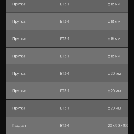
Прутки:
ВТ3-1
ф 18 мм
Прутки:
ВТ3-1
ф 18 мм
Прутки:
ВТ3-1
ф 18 мм
Прутки:
ВТ3-1
ф 18 мм
Прутки:
ВТ3-1
ф 20 мм
Прутки:
ВТ3-1
ф 20 мм
Прутки:
ВТ3-1
ф 20 мм
Квадрат
ВТ3-1
20 х 90 х 150 м