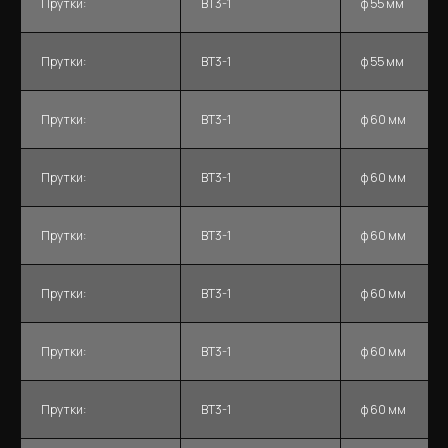
Прутки:
ВТ3-1
ф 55 мм
Прутки:
ВТ3-1
ф 55 мм
Прутки:
ВТ3-1
ф 60 мм
Прутки:
ВТ3-1
ф 60 мм
Прутки:
ВТ3-1
ф 60 мм
Прутки:
ВТ3-1
ф 60 мм
Прутки:
ВТ3-1
ф 60 мм
Прутки:
ВТ3-1
ф 60 мм