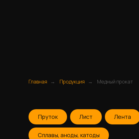
Главная
Продукция
Медный прокат
→
→
Пруток
Лист
Лента
Сплавы, аноды, катоды