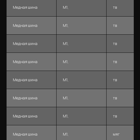
Медная шина
М1,
тв
Медная шина
М1,
тв
Медная шина
М1,
тв
Медная шина
М1,
тв
Медная шина
М1,
тв
Медная шина
М1,
тв
Медная шина
М1,
тв
Медная шина
М1,
мяг