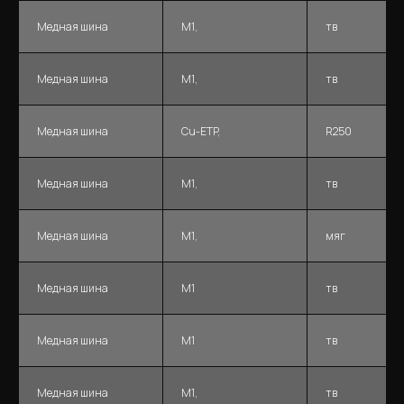
Медная шина
М1,
тв
Медная шина
М1,
тв
Медная шина
Cu-ETP,
R250
Медная шина
М1,
тв
Медная шина
М1,
мяг
Медная шина
М1
тв
Медная шина
М1
тв
Медная шина
М1,
тв