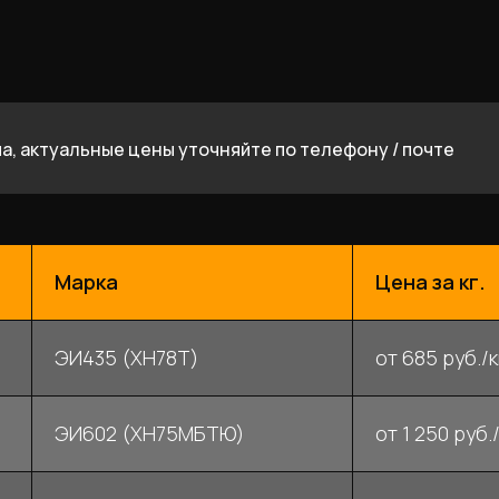
а, актуальные цены уточняйте по телефону / почте
Марка
Цена за кг.
ЭИ435 (ХН78Т)
от 685 руб./к
ЭИ602 (ХН75МБТЮ)
от 1 250 руб./