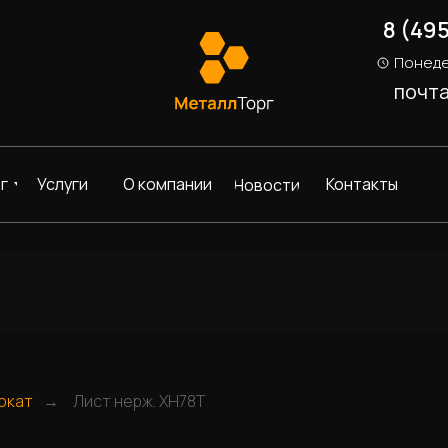
8 (49
Понеде
почт
г
Услуги
О компании
Контакты
Новости
окат
Лист нерж. ХН78Т
→