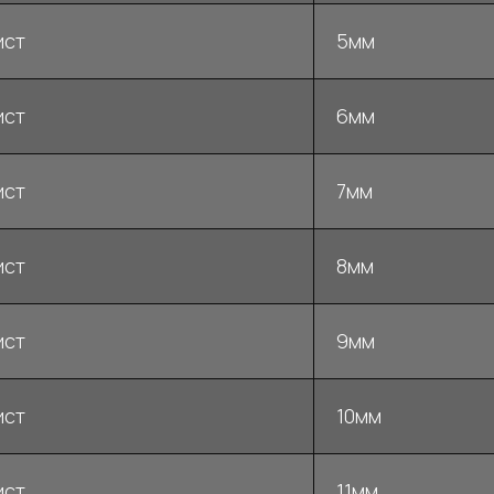
ист
5мм
ист
6мм
ист
7мм
ист
8мм
ист
9мм
ист
10мм
ист
11мм