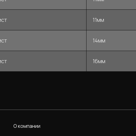
ист
11мм
ист
14мм
ист
16мм
О компании