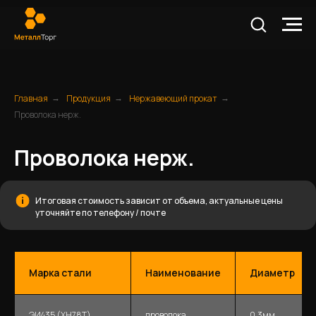
Главная
Продукция
Нержавеющий прокат
→
→
→
Проволока нерж.
Проволока нерж.
Итоговая стоимость зависит от объема, актуальные цены
уточняйте по телефону / почте
Марка стали
Наименование
Диаметр
ЭИ435 (ХН78Т)
проволока
0,3мм