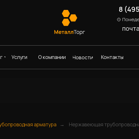
8 (49
Понеде
почт
г
Услуги
О компании
Контакты
Новости
убопроводная арматура
Нержавеющая трубопроводн
→